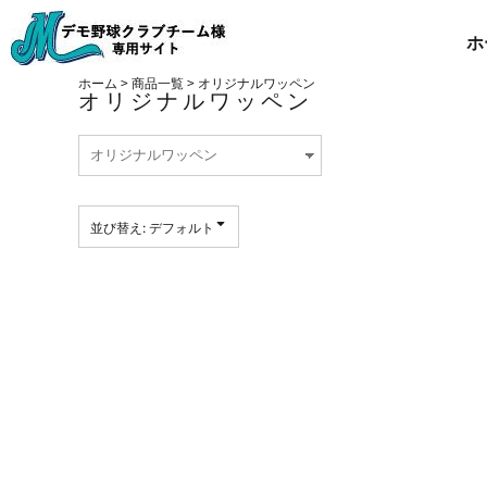
デフォルト
ホーム
ホ
価格：安い順
商品一覧
価格：高い順
ホーム
>
商品一覧
>
オリジナルワッペン
新着順
オリジナルワッペン
会社概要
お問い合わせ
ログイン
新規会員登録
並び替え: デフォルト
カート：0点